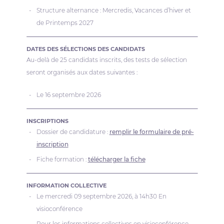
Structure alternance : Mercredis, Vacances d’hiver et
de Printemps 2027
DATES DES SÉLECTIONS DES CANDIDATS
Au-delà de 25 candidats inscrits, des tests de sélection
seront organisés aux dates suivantes :
Le 16 septembre 2026
INSCRIPTIONS
Dossier de candidature :
remplir le formulaire de pré-
inscription
Fiche formation :
télécharger la fiche
INFORMATION COLLECTIVE
Le mercredi 09 septembre 2026, à 14h30 En
visioconférence
Pour les informations collectives en visioconférence,