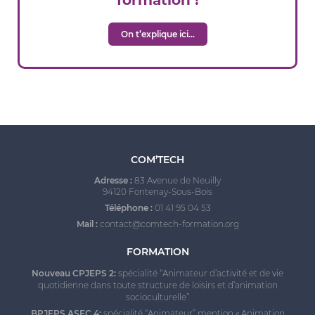
On t’explique ici…
COM’TECH
Adresse :
83 Avenue de Neuilly
94120 Fontenay-Sous-Bois
Téléphone :
01 41 95 04 53
Mail :
contact@comtech-formation.org
FORMATION
Nouveau CPJEPS 2:
spécialité “Animateur d’activité et de vie
quotidienne dans toute structure de loisirs et d’animation
socioculturelle
”
BPJEPS ASEC 4:
spécialité “Animateur” mention « Animation