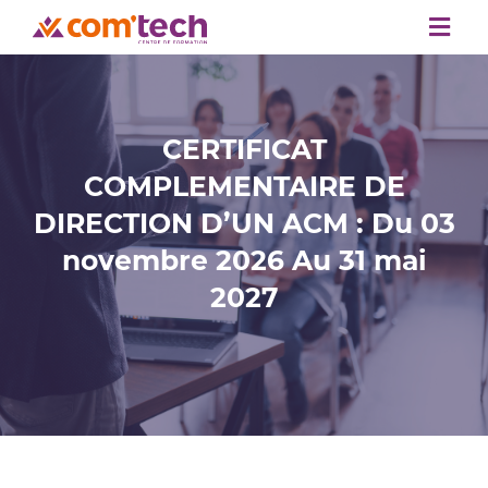
Passer
Togg
au
Navi
contenu
Accueil
Formations
CERTIFICAT
Nous connaitre
COMPLEMENTAIRE DE
Accompagnement
DIRECTION D’UN ACM : Du 03
Financement
novembre 2026 Au 31 mai
2027
Blog
Contact