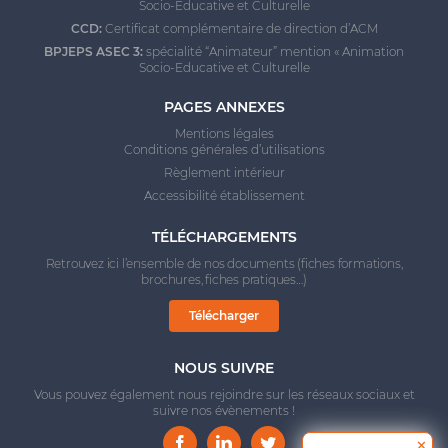
Socio-Educative et Culturelle
CCD:
Certificat complémentaire de direction d’ACM
BPJEPS ASEC 3:
spécialité “Animateur” mention « Animation
Socio-Educative et Culturelle
PAGES ANNEXES
Mentions légales
Conditions générales d’utilisations
Règlement intérieur
Accessibilité établissement
TÉLÉCHARGEMENTS
Retrouvez ici l’ensemble de nos documents (fiches formations,
brochures, fiches pratiques…)
Télécharger
NOUS SUIVRE
Vous pouvez également nous rejoindre sur les réseaux sociaux et
suivre nos évènements !
✕