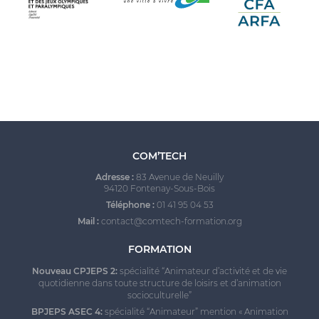
COM’TECH
Adresse :
83 Avenue de Neuilly
94120 Fontenay-Sous-Bois
Téléphone :
01 41 95 04 53
Mail :
contact@comtech-formation.org
FORMATION
Nouveau CPJEPS 2:
spécialité “Animateur d’activité et de vie
quotidienne dans toute structure de loisirs et d’animation
socioculturelle
”
BPJEPS ASEC 4:
spécialité “Animateur” mention « Animation