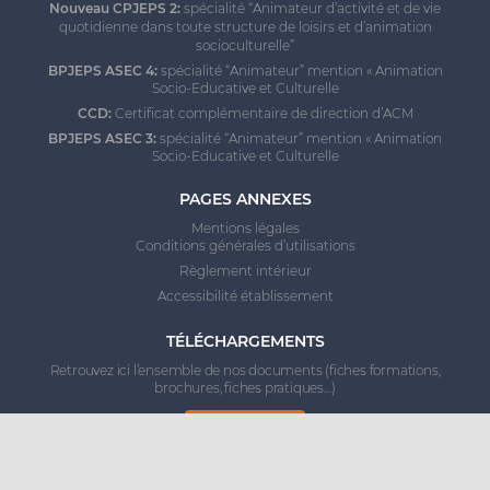
Nouveau CPJEPS 2:
spécialité “Animateur d’activité et de vie
quotidienne dans toute structure de loisirs et d’animation
socioculturelle
”
BPJEPS ASEC 4:
spécialité “Animateur” mention « Animation
Socio-Educative et Culturelle
CCD:
Certificat complémentaire de direction d’ACM
BPJEPS ASEC 3:
spécialité “Animateur” mention « Animation
Socio-Educative et Culturelle
PAGES ANNEXES
Mentions légales
Conditions générales d’utilisations
Règlement intérieur
Accessibilité établissement
TÉLÉCHARGEMENTS
Retrouvez ici l’ensemble de nos documents (fiches formations,
brochures, fiches pratiques…)
Télécharger
NOUS SUIVRE