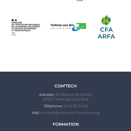
COM’TECH
Adresse :
83 Avenue de Neuilly
94120 Fontenay-Sous-Bois
Téléphone :
01 41 95 04 53
Mail :
contact@comtech-formation.org
FORMATION