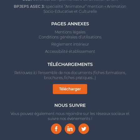
BPJEPS ASEC 3:
spécialité “Animateur” mention « Animation
Socio-Educative et Culturelle
PAGES ANNEXES
Mentions légales
Conditions générales d’utilisations
Règlement intérieur
Accessibilité établissement
TÉLÉCHARGEMENTS
Retrouvez ici l’ensemble de nos documents (fiches formations,
brochures, fiches pratiques…)
Télécharger
NOUS SUIVRE
Vous pouvez également nous rejoindre sur les réseaux sociaux et
suivre nos évènements !