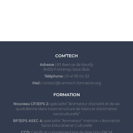
COM’TECH
Adresse :
83 Avenue de Neuilly
94120 Fontenay-Sous-Bois
Téléphone :
01 41 95 04 53
Mail :
contact@comtech-formation.org
FORMATION
Nouveau CPJEPS 2:
spécialité “Animateur d’activité et de vie
quotidienne dans toute structure de loisirs et d’animation
socioculturelle
”
BPJEPS ASEC 4:
spécialité “Animateur” mention « Animation
Socio-Educative et Culturelle
CCD:
Certificat complémentaire de direction d’ACM