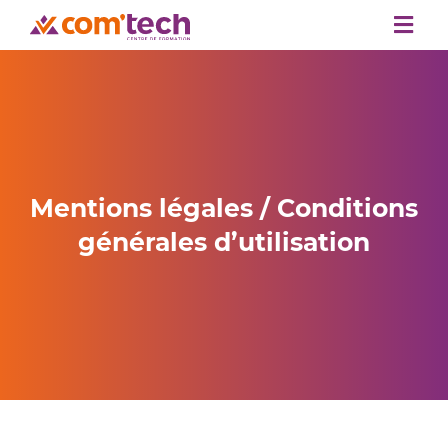
Passer
Togg
au
Navi
contenu
Accueil
Formations
Nous connaitre
Accompagnement
Mentions légales / Conditions
Financement
générales d’utilisation
Blog
Contact