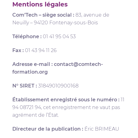
Mentions légales
Com’Tech – siège social :
83, avenue de
Neuilly – 94120 Fontenay-sous-Bois
Téléphone :
01 41 95 04 53
Fax :
01 43 94 11 26
Adresse e-mail :
contact@comtech-
formation.org
N° SIRET
:
31849010900168
Établissement enregistré sous le numéro :
11
94 08721 94, cet enregistrement ne vaut pas
agrément de l’État.
Directeur de la publication :
Éric BRIMEAU